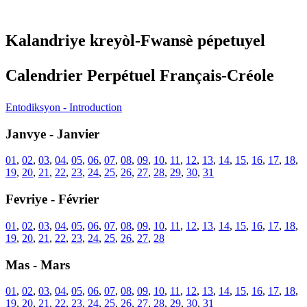
Kalandriye kreyòl-Fwansè pépetuyel
Calendrier Perpétuel Français-Créole
Entodiksyon - Introduction
Janvye - Janvier
01
,
02
,
03
,
04
,
05
,
06
,
07
,
08
,
09
,
10
,
11
,
12
,
13
,
14
,
15
,
16
,
17
,
18
,
19
,
20
,
21
,
22
,
23
,
24
,
25
,
26
,
27
,
28
,
29
,
30
,
31
Fevriye - Février
01
,
02
,
03
,
04
,
05
,
06
,
07
,
08
,
09
,
10
,
11
,
12
,
13
,
14
,
15
,
16
,
17
,
18
,
19
,
20
,
21
,
22
,
23
,
24
,
25
,
26
,
27
,
28
Mas - Mars
01
,
02
,
03
,
04
,
05
,
06
,
07
,
08
,
09
,
10
,
11
,
12
,
13
,
14
,
15
,
16
,
17
,
18
,
19
,
20
,
21
,
22
,
23
,
24
,
25
,
26
,
27
,
28
,
29
,
30
,
31